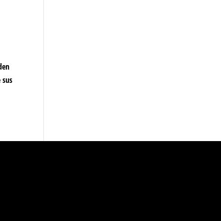
nden
e sus