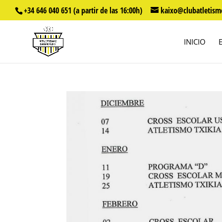
+34 646 040 651 (a partir de las 16:00h)
kaixo@clubatletism
INICIO