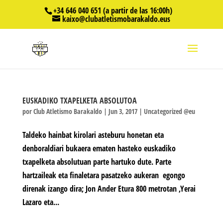
+34 646 040 651 (a partir de las 16:00h)
kaixo@clubatletismobarakaldo.eus
EUSKADIKO TXAPELKETA ABSOLUTOA
por
Club Atletismo Barakaldo
|
Jun 3, 2017
|
Uncategorized @eu
Taldeko hainbat kirolari asteburu honetan eta
denboraldiari bukaera ematen hasteko euskadiko
txapelketa absolutuan parte hartuko dute. Parte
hartzaileak eta finaletara pasatzeko aukeran egongo
direnak izango dira; Jon Ander Etura 800 metrotan ,Yerai
Lazaro eta...