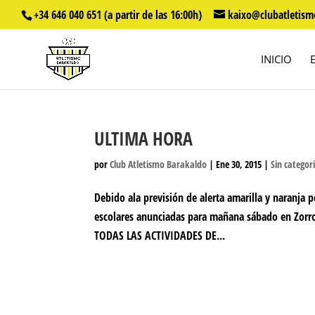
+34 646 040 651 (a partir de las 16:00h)
kaixo@clubatletism
INICIO
ULTIMA HORA
por
Club Atletismo Barakaldo
|
Ene 30, 2015
|
Sin categor
Debido ala previsión de alerta amarilla y naranja p
escolares anunciadas para mañana sábado en Zo
TODAS LAS ACTIVIDADES DE...