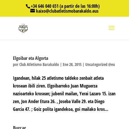
+34 646 040 651 (a partir de las 16:00h)
kaixo@clubatletismobarakaldo.eus
Elgoibar eta Algorta
por
Club Atletismo Barakaldo
|
Ene 28, 2015
|
Uncategorized @eu
Igandean, hilak 25 atletismo taldeko zenbait atleta
krosean ibili ziren. Elgoibarreko Juan Muguerza
nazioarteko krosean; jubenil mailan, Yerai Lazaro 15. izan
zen, Jon Ander Etura 26. , Joseba Valle 29. eta Diego
Garcia 47. ; Goiz polita igandekoa, goi mailako kros...
Burcar