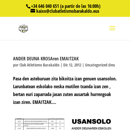
+34 646 040 651 (a partir de las 16:00h)
kaixo@clubatletismobarakaldo.eus
ANDER DEUNA KROSAren EMAITZAK
por
Club Atletismo Barakaldo
|
Dic 12, 2012
|
Uncategorized @eu
Pasa den asteburuan zita bikoitza izan genuen usansolon.
Larunbatean eskolako neska mutilen txanda izan zen ,
bertan euri zaparrada jasan zuten ausartak hurrengoak
izan ziren. EMAITZAK....