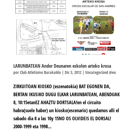
LARUNBATEAN Ander Deunaren eskolen arteko krosa
por
Club Atletismo Barakaldo
|
Dic 3, 2012
|
Uncategorized @eu
ZIRKUITOAN KIOSKO (eszenatokia) BAT EGONEN DA,
BERTAN IKUSIKO DUGU ELKAR LARUNBATEAN, ABENDUAK
8, 10:15etanEZ AHAZTU DORTSALA!en el circuito
habra(suele haber) un kiosko(escenario) quedamos alli el
sabado dia 8 a las 10y 15NO OS OLVIDEIS EL DORSAL!
2000-1999 eta 1998...