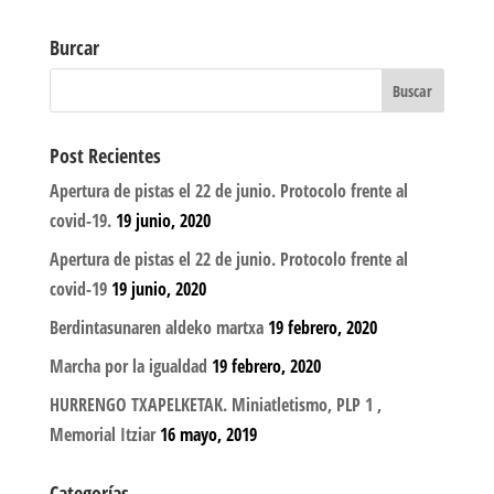
Burcar
Post Recientes
Apertura de pistas el 22 de junio. Protocolo frente al
covid-19.
19 junio, 2020
Apertura de pistas el 22 de junio. Protocolo frente al
covid-19
19 junio, 2020
Berdintasunaren aldeko martxa
19 febrero, 2020
Marcha por la igualdad
19 febrero, 2020
HURRENGO TXAPELKETAK. Miniatletismo, PLP 1 ,
Memorial Itziar
16 mayo, 2019
Categorías