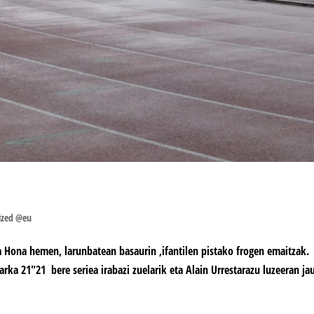
ized @eu
 Hona hemen, larunbatean basaurin ,ifantilen pistako frogen emaitzak.
ka 21″21 bere seriea irabazi zuelarik eta Alain Urrestarazu luzeeran ja