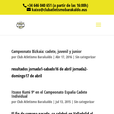
+34 646 040 651 (a partir de las 16:00h)
kaixo@clubatletismobarakaldo.eus
Campeonato Bizkaia: cadete, juvenil y junior
por
Club Atletismo Barakaldo
|
Abr 17, 2016
|
Sin categorizar
resultados jornada1-sabado16 de abril jornada2-
domingo17 de abril
Itxaso Kumi 9ª en el Campeonato España Cadete
Individual
por
Club Atletismo Barakaldo
|
Jul 13, 2015
|
Sin categorizar
El fin de semana pasado, se celebró en Valladolid el