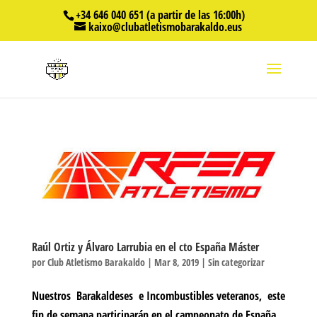
+34 646 040 651 (a partir de las 16:00h)
kaixo@clubatletismobarakaldo.eus
Raúl Ortiz y Álvaro Larrubia en el cto España Máster
por
Club Atletismo Barakaldo
|
Mar 8, 2019
|
Sin categorizar
Nuestros Barakaldeses e Incombustibles veteranos, este
fin de semana participarán en el campeonato de España