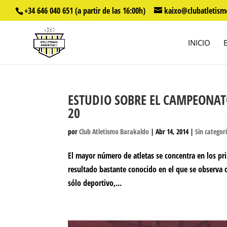
+34 646 040 651 (a partir de las 16:00h)
kaixo@clubatletism
INICIO
ESTUDIO SOBRE EL CAMPEONAT
20
por
Club Atletismo Barakaldo
|
Abr 14, 2014
|
Sin categor
El mayor número de atletas se concentra en los p
resultado bastante conocido en el que se observa q
sólo deportivo,...