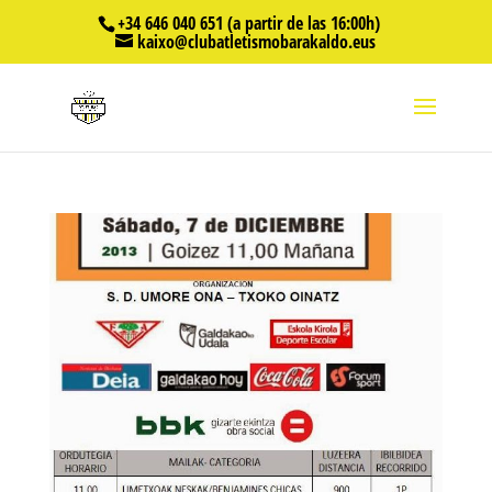
+34 646 040 651 (a partir de las 16:00h)
kaixo@clubatletismobarakaldo.eus