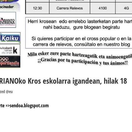
TRIANOko Kros eskolarra igandean, hilak 18
ized @eu
arte =>sendoa.blogspot.com