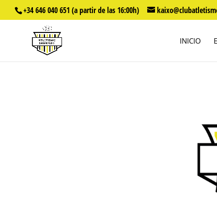
+34 646 040 651 (a partir de las 16:00h)
kaixo@clubatletism
INICIO