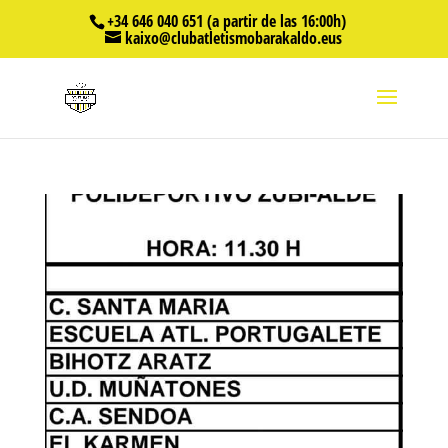
+34 646 040 651 (a partir de las 16:00h)
kaixo@clubatletismobarakaldo.eus