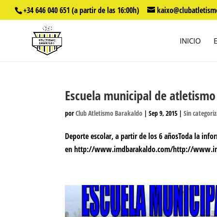
+34 646 040 651 (a partir de las 16:00h)
kaixo@clubatletism
INICIO
Escuela municipal de atletismo
por
Club Atletismo Barakaldo
|
Sep 9, 2015
|
Sin categori
Deporte escolar, a partir de los 6 añosToda la inf
en http://www.imdbarakaldo.com/http://www.im