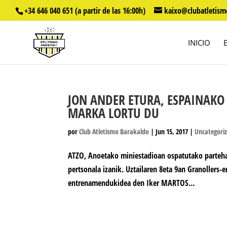
+34 646 040 651 (a partir de las 16:00h)
kaixo@clubatletism
INICIO
JON ANDER ETURA, ESPAINAKO
MARKA LORTU DU
por
Club Atletismo Barakaldo
|
Jun 15, 2017
|
Uncategori
ATZO, Anoetako miniestadioan ospatutako parteha
pertsonala izanik. Uztailaren 8eta 9an Granollers-
entrenamendukidea den Iker MARTOS...