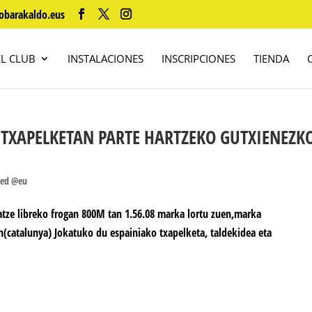
obarakaldo.eus
EL CLUB
INSTALACIONES
INSCRIPCIONES
TIENDA
 TXAPELKETAN PARTE HARTZEKO GUTXIENEZK
zed @eu
tze libreko frogan 800M tan 1.56.08 marka lortu zuen,marka
en(catalunya) Jokatuko du espainiako txapelketa, taldekidea eta