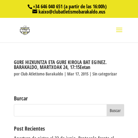
+34 646 040 651 (a partir de las 16:00h)
kaixo@clubatletismobarakaldo.eus
GURE HIZKUNTZA ETA GURE KIROLA BAT EGINEZ.
BARAKALDO, MARTXOAK 24, 17:15Eetan
por
Club Atletismo Barakaldo
|
Mar 17, 2015
|
Sin categorizar
Burcar
Post Recientes