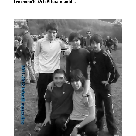
Femenino10.45 h.AlturaInfantil...