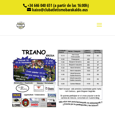
+34 646 040 651 (a partir de las 16:00h)
kaixo@clubatletismobarakaldo.eus