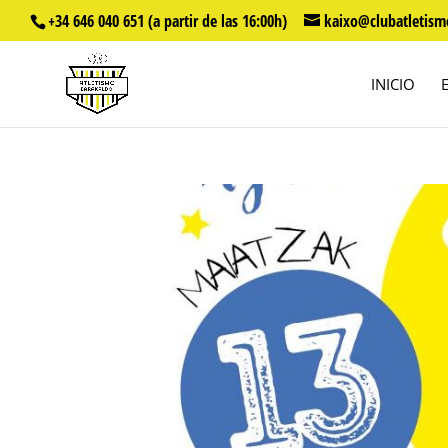
+34 646 040 651 (a partir de las 16:00h)
kaixo@clubatletism
INICIO