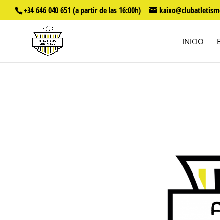
+34 646 040 651 (a partir de las 16:00h)
kaixo@clubatletism
INICIO