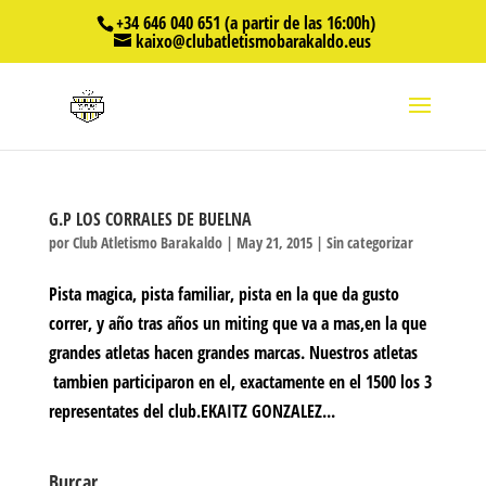
+34 646 040 651 (a partir de las 16:00h)
kaixo@clubatletismobarakaldo.eus
G.P LOS CORRALES DE BUELNA
por
Club Atletismo Barakaldo
|
May 21, 2015
|
Sin categorizar
Pista magica, pista familiar, pista en la que da gusto
correr, y año tras años un miting que va a mas,en la que
grandes atletas hacen grandes marcas. Nuestros atletas
tambien participaron en el, exactamente en el 1500 los 3
representates del club.EKAITZ GONZALEZ...
Burcar