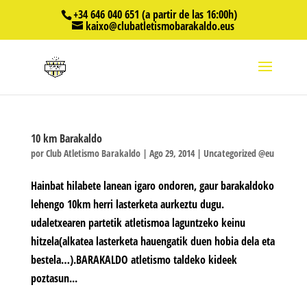
+34 646 040 651 (a partir de las 16:00h)
kaixo@clubatletismobarakaldo.eus
10 km Barakaldo
por
Club Atletismo Barakaldo
|
Ago 29, 2014
|
Uncategorized @eu
Hainbat hilabete lanean igaro ondoren, gaur barakaldoko
lehengo 10km herri lasterketa aurkeztu dugu.
udaletxearen partetik atletismoa laguntzeko keinu
hitzela(alkatea lasterketa hauengatik duen hobia dela eta
bestela…).BARAKALDO atletismo taldeko kideek
poztasun...