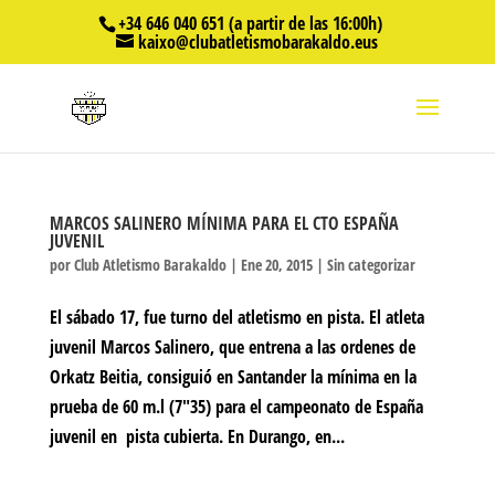
+34 646 040 651 (a partir de las 16:00h)
kaixo@clubatletismobarakaldo.eus
MARCOS SALINERO MÍNIMA PARA EL CTO ESPAÑA
JUVENIL
por
Club Atletismo Barakaldo
|
Ene 20, 2015
|
Sin categorizar
El sábado 17, fue turno del atletismo en pista. El atleta
juvenil Marcos Salinero, que entrena a las ordenes de
Orkatz Beitia, consiguió en Santander la mínima en la
prueba de 60 m.l (7″35) para el campeonato de España
juvenil en pista cubierta. En Durango, en...