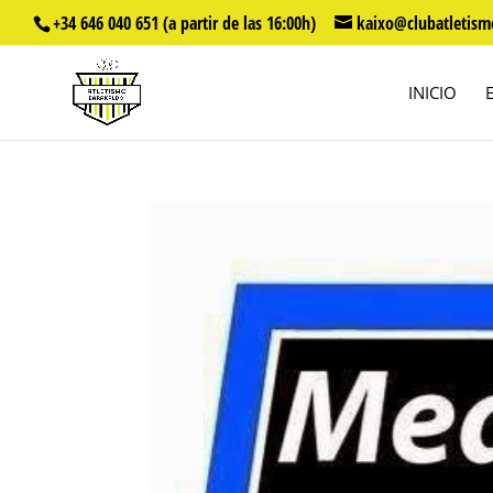
+34 646 040 651 (a partir de las 16:00h)
kaixo@clubatletism
INICIO