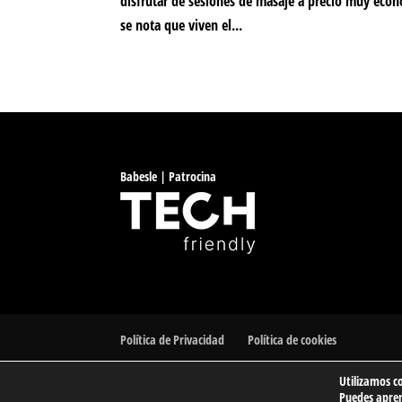
disfrutar de sesiones de masaje a precio muy econ
se nota que viven el...
Babesle | Patrocina
Política de Privacidad
Política de cookies
Utilizamos c
© 2023 Barakaldo Atletismo Kluba | Club de Atletismo d
Puedes apren