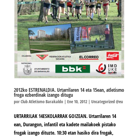
2012ko ESTRENALDIA. Urtarrilaren 14 eta 15ean, atletismo
froga ezberdinak izango ditugu
por
Club Atletismo Barakaldo
|
Ene 10, 2012
|
Uncategorized @eu
URTARRILAK 14ESKOLARRAK GOIZEAN. Urtarrilaren 14
ean, Durangon, infantil eta kadete mailakoek pistako
frogak izango dituzte. 10:30 etan hasiko dira frogak,