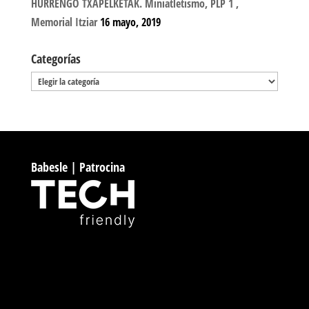
HURRENGO TXAPELKETAK. Miniatletismo, PLP 1 ,
Memorial Itziar
16 mayo, 2019
Categorías
Categorías
Babesle | Patrocina