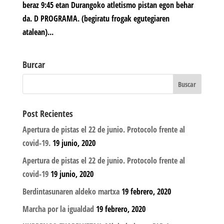
beraz 9:45 etan Durangoko atletismo pistan egon behar
da. D PROGRAMA. (begiratu frogak egutegiaren
atalean)...
Burcar
Post Recientes
Apertura de pistas el 22 de junio. Protocolo frente al
covid-19.
19 junio, 2020
Apertura de pistas el 22 de junio. Protocolo frente al
covid-19
19 junio, 2020
Berdintasunaren aldeko martxa
19 febrero, 2020
Marcha por la igualdad
19 febrero, 2020