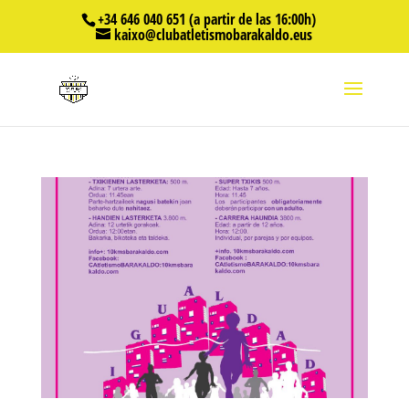
+34 646 040 651 (a partir de las 16:00h)
kaixo@clubatletismobarakaldo.eus