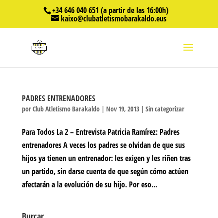
+34 646 040 651 (a partir de las 16:00h)
kaixo@clubatletismobarakaldo.eus
PADRES ENTRENADORES
por
Club Atletismo Barakaldo
|
Nov 19, 2013
|
Sin categorizar
Para Todos La 2 – Entrevista Patricia Ramírez: Padres
entrenadores A veces los padres se olvidan de que sus
hijos ya tienen un entrenador: les exigen y les riñen tras
un partido, sin darse cuenta de que según cómo actúen
afectarán a la evolución de su hijo. Por eso...
Burcar