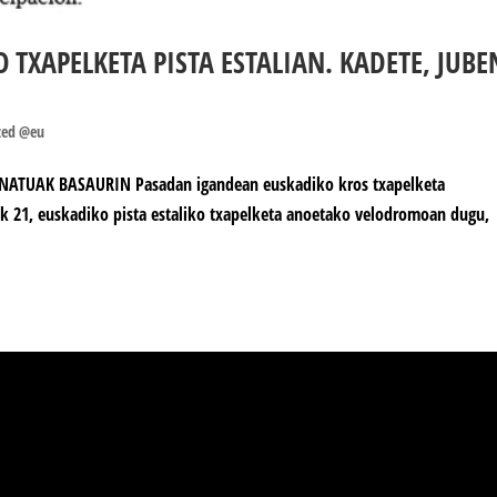
 TXAPELKETA PISTA ESTALIAN. KADETE, JUBE
zed @eu
ATUAK BASAURIN Pasadan igandean euskadiko kros txapelketa
ak 21, euskadiko pista estaliko txapelketa anoetako velodromoan dugu,