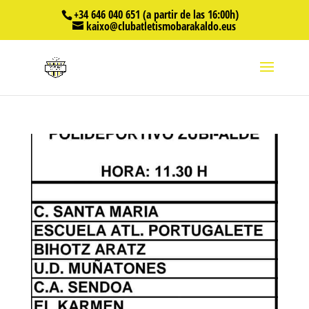
+34 646 040 651 (a partir de las 16:00h)
kaixo@clubatletismobarakaldo.eus