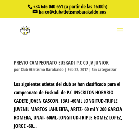
+34 646 040 651 (a partir de las 16:00h)
kaixo@clubatletismobarakaldo.eus
PREVIO CAMPEONATO EUSKADI P.C CD JV JUNIOR
por
Club Atletismo Barakaldo
|
Feb 22, 2017
|
Sin categorizar
Los siguientes atletas del club se han clasificado para el
campeonato de Euskadi de P.C INSCRITOS HORARIO
CADETE JOVEN CASCON, IBAI -60ML LONGITUD-TRIPLE
JUVENIL MARTOS LAHUERTA, ARITZ- 60 ml Y 200 GARCIA
ROMERA, UNAI- 60ML-LONGITUD-TRIPLE GOMEZ LOPEZ,
JORGE -60...