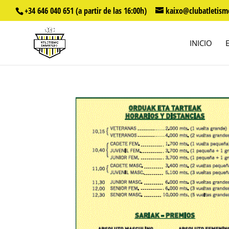
+34 646 040 651 (a partir de las 16:00h)
kaixo@clubatletism
INICIO