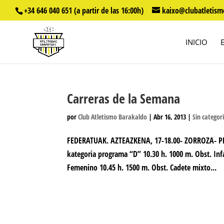
+34 646 040 651 (a partir de las 16:00h)
kaixo@clubatletism
INICIO
Carreras de la Semana
por
Club Atletismo Barakaldo
|
Abr 16, 2013
|
Sin categor
FEDERATUAK. AZTEAZKENA, 17-18.00- ZORROZA- P
kategoria programa “D” 10.30 h. 1000 m. Obst. Infa
Femenino 10.45 h. 1500 m. Obst. Cadete mixto...