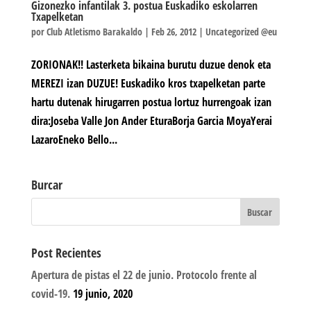
Gizonezko infantilak 3. postua Euskadiko eskolarren
Txapelketan
por
Club Atletismo Barakaldo
|
Feb 26, 2012
|
Uncategorized @eu
ZORIONAK!! Lasterketa bikaina burutu duzue denok eta
MEREZI izan DUZUE! Euskadiko kros txapelketan parte
hartu dutenak hirugarren postua lortuz hurrengoak izan
dira:Joseba Valle Jon Ander EturaBorja Garcia MoyaYerai
LazaroEneko Bello...
Burcar
Post Recientes
Apertura de pistas el 22 de junio. Protocolo frente al
covid-19.
19 junio, 2020