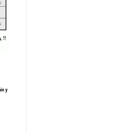
ain y