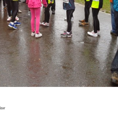
s
izar