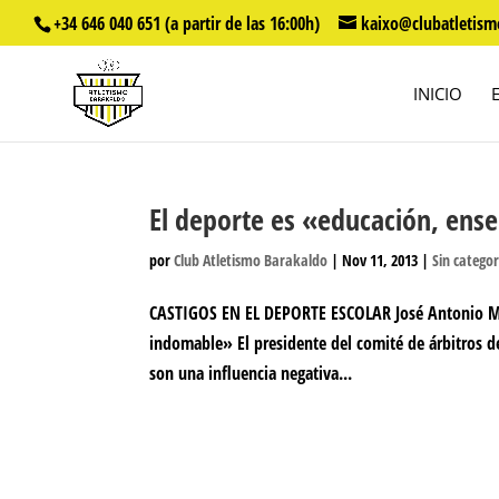
+34 646 040 651 (a partir de las 16:00h)
kaixo@clubatletism
INICIO
El deporte es «educación, ens
por
Club Atletismo Barakaldo
|
Nov 11, 2013
|
Sin categor
CASTIGOS EN EL DEPORTE ESCOLAR José Antonio Mija
indomable» El presidente del comité de árbitros d
son una influencia negativa...