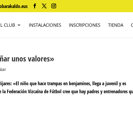
obarakaldo.eus
EL CLUB
INSTALACIONES
INSCRIPCIONES
TIENDA
eñar unos valores»
izar
res: «El niño que hace trampas en benjamines, llega a juvenil y es
e la Federación Vizcaína de Fútbol cree que hay padres y entrenadores q