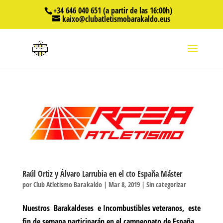
+34 646 040 651 (a partir de las 16:00h)
kaixo@clubatletismobarakaldo.eus
Raúl Ortiz y Álvaro Larrubia en el cto España Máster
por
Club Atletismo Barakaldo
|
Mar 8, 2019
|
Sin categorizar
Nuestros Barakaldeses e Incombustibles veteranos, este
fin de semana participarán en el campeonato de España