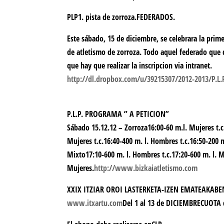
PLP1. pista de zorroza.FEDERADOS.
Este sábado, 15 de diciembre, se celebrara la prime
de atletismo de zorroza. Todo aquel federado que q
que hay que realizar la inscripcion via intranet.
http://dl.dropbox.com/u/39215307/2012-2013/P.L.
P.L.P. PROGRAMA ” A PETICION”
Sábado 15.12.12 – Zorroza16:00-60 m.l. Mujeres t.
Mujeres t.c.16:40-400 m. l. Hombres t.c.16:50-200 m
Mixto17:10-600 m. l. Hombres t.c.17:20-600 m. l. M
Mujeres.
http://www.bizkaiatletismo.com
XXIX ITZIAR OROI LASTERKETA-
IZEN EMATEAK
ABE
www.itxartu.com
Del
1
al
13
de
DICIEMBRE
CUOTA 