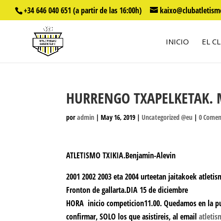
+34 646 040 651 (a partir de las 16:00h)
kaixo@clubatletism
INICIO
EL C
HURRENGO TXAPELKETAK. Min
por
admin
|
May 16, 2019
|
Uncategorized @eu
|
0 Comen
ATLETISMO TXIKIA.Benjamin-Alevin
2001 2002 2003 eta 2004 urteetan jaitakoek atleti
Fronton de gallarta.
DIA 15 de diciembre
HORA inicio competicion11.00. Quedamos en la pue
confirmar, SOLO los que asistireis, al email
atleti