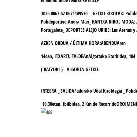
El abono debe realizarse en
CLP
3035 0067 62 0671149530
_ GETXO KIROLAK: Polid
Polideportivo Andra Mari_ KANTXA KIROL MODA: 
Portugalete_ DEPORTES ALEJO URIBE: Las Arenas 
AZKEN ORDUA / ÚLTIMA HORA:ABENDUAren
14ean,
ITXARTU TALDEA
nAlgortako Etorbidea, 104
(
BATZOKI
) _ ALGORTA-GETXO.
IRTEERA _
SALIDA
Fadurako Udal Kiroldegia _ Polid
10.30etan.
Ibilbidea, 2 Km
de
Recorrido
OROIMENE