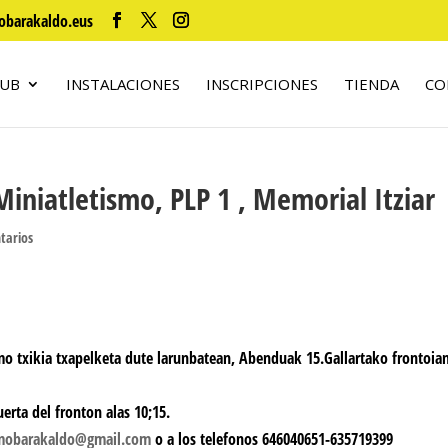
obarakaldo.eus
LUB
INSTALACIONES
INSCRIPCIONES
TIENDA
CO
iatletismo, PLP 1 , Memorial Itziar
tarios
smo txikia txapelketa dute larunbatean, Abenduak 15.G
allartako frontoia
rta del fronton alas 10;15.
smobarakaldo@gmail.com
o a los telefonos 646040651-635719399