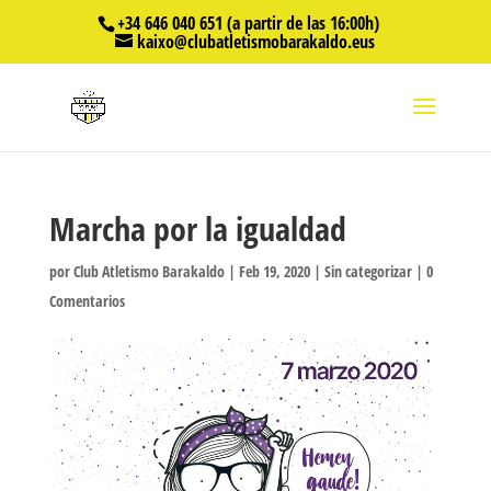
+34 646 040 651 (a partir de las 16:00h)
kaixo@clubatletismobarakaldo.eus
Marcha por la igualdad
por
Club Atletismo Barakaldo
|
Feb 19, 2020
|
Sin categorizar
|
0
Comentarios