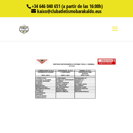
+34 646 040 651 (a partir de las 16:00h)
kaixo@clubatletismobarakaldo.eus