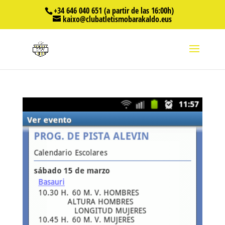
+34 646 040 651 (a partir de las 16:00h)
kaixo@clubatletismobarakaldo.eus