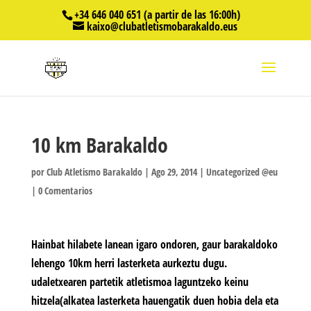
+34 646 040 651 (a partir de las 16:00h)
kaixo@clubatletismobarakaldo.eus
10 km Barakaldo
por
Club Atletismo Barakaldo
|
Ago 29, 2014
|
Uncategorized @eu
|
0 Comentarios
Hainbat hilabete lanean igaro ondoren, gaur barakaldoko
lehengo 10km herri lasterketa aurkeztu dugu.
udaletxearen partetik atletismoa laguntzeko keinu
hitzela(alkatea lasterketa hauengatik duen hobia dela eta