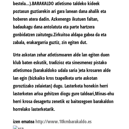
bestela…).BARAKALDO atletismo taldeko kideek
poztasun guztiarekin ari gara lanean dana ahalik eta
hoberen atera dadin. Azkenengo ikutuen faltan,
badaukagu dana antolatuta eta parte hartzera
gonbidatzen zaitutegu.Zirkuitoa aldapa gabea da eta
zabala, erakargarria guztiz, zin egiten dut.
Urte askotan zehar atletismoaren alde lan egiten duen
klub baten eskutik, tradizioz eta sinesmenez pistako
atletismoa (barakaldoko udala saria )eta krosaren alde
lan egin (bizkaiko kros txapelketa urte askotan
goroztizako zelaietan) dugu. Lasterketa honekin herri
lasterketen arloa gehitzen diogu gure taldeari,Minas-ehu
herri krosa desagertu zenetik ez baitezegoen barakaldon
horrelako lasterketarik.
izen ematea
http://www.10kmbarakaldo.es