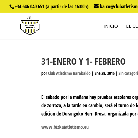
+34 646 040 651 (a partir de las 16:00h)
kaixo@clubatletism
INICIO
EL C
31-ENERO Y 1- FEBRERO
por
Club Atletismo Barakaldo
|
Ene 28, 2015
|
Sin categor
El sábado por la mañana hay pruebas escolares orga
de zorroza, a la tarde en cambio, será el turno de 
edicion de Durangoko Herri Krosa, organizada por 
www.bizkaiatletismo.eu