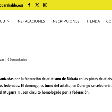
obarakaldo.eus
LUB
INSTALACIONES
INSCRIPCIONES
TIENDA
CO
izar
|
0 Comentarios
nizadas por la federación de atletismo de Bizkaia en las pistas de atle
los federados. El domingo, es turno del asfalto, en Durango se celebrará l
el Mugarra TT. con circuito homologado por la federación.