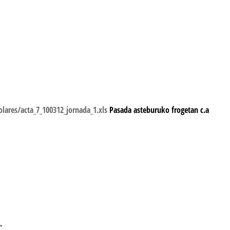
lares/acta_7_100312_jornada_1.xls
Pasada asteburuko frogetan c.a
.