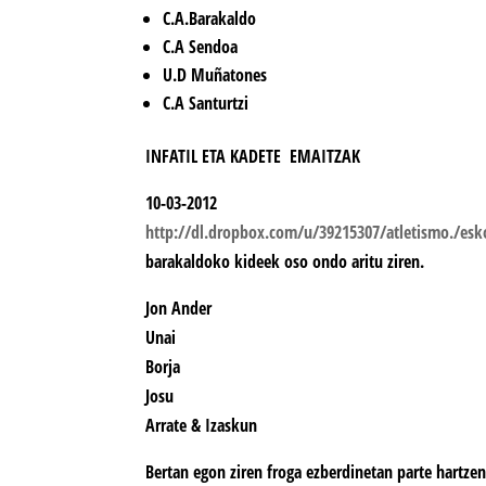
C.A.Barakaldo
C.A Sendoa
U.D Muñatones
C.A Santurtzi
INFATIL ETA KADETE EMAITZAK
10-03-2012
http://dl.dropbox.com/u/39215307/atletismo./esko
barakaldoko kideek oso ondo aritu ziren.
Jon Ander
Unai
Borja
Josu
Arrate & Izaskun
Bertan egon ziren froga ezberdinetan parte hartzen