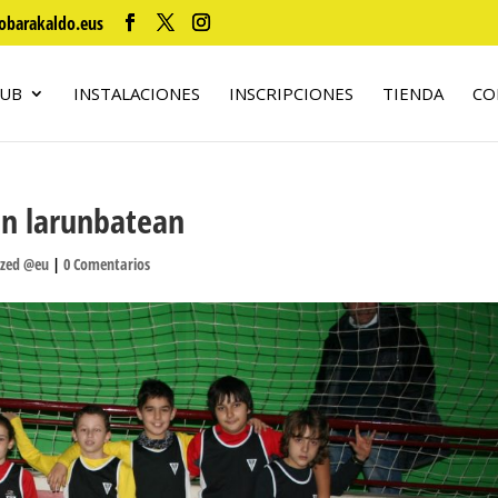
obarakaldo.eus
LUB
INSTALACIONES
INSCRIPCIONES
TIENDA
CO
n larunbatean
ized @eu
|
0 Comentarios