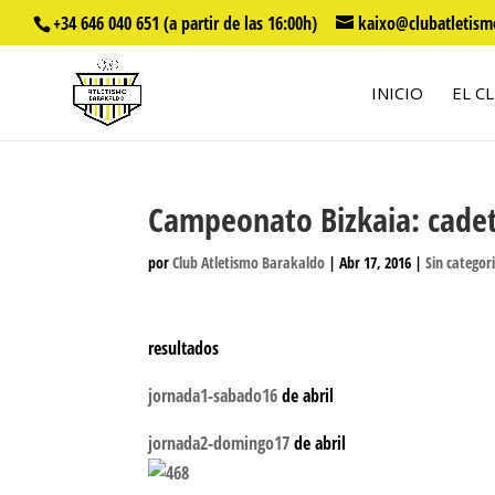
+34 646 040 651 (a partir de las 16:00h)
kaixo@clubatletism
INICIO
EL C
Campeonato Bizkaia: cadete
por
Club Atletismo Barakaldo
|
Abr 17, 2016
|
Sin categor
resultados
jornada1-sabado16
de abril
jornada2-domingo17
de abril