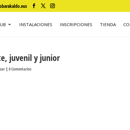
obarakaldo.eus
LUB
INSTALACIONES
INSCRIPCIONES
TIENDA
CO
, juvenil y junior
izar
|
0 Comentarios