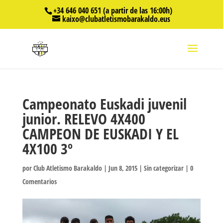
+34 646 040 651 (a partir de las 16:00h)
kaixo@clubatletismobarakaldo.eus
Campeonato Euskadi juvenil
junior. RELEVO 4X400
CAMPEON DE EUSKADI Y EL
4X100 3º
por
Club Atletismo Barakaldo
|
Jun 8, 2015
|
Sin categorizar
|
0
Comentarios