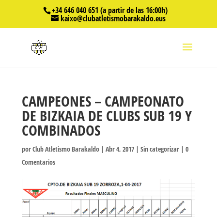
+34 646 040 651 (a partir de las 16:00h)
kaixo@clubatletismobarakaldo.eus
CAMPEONES – CAMPEONATO
DE BIZKAIA DE CLUBS SUB 19 Y
COMBINADOS
por
Club Atletismo Barakaldo
|
Abr 4, 2017
|
Sin categorizar
|
0
Comentarios