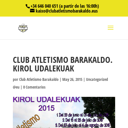
+34 646 040 651 (a partir de las 16:00h)
kaixo@clubatletismobarakaldo.eus
CLUB ATLETISMO BARAKALDO.
KIROL UDALEKUAK
por
Club Atletismo Barakaldo
|
May 26, 2015
|
Uncategorized
@eu
|
0 Comentarios