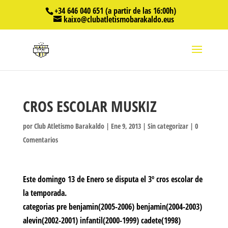
+34 646 040 651 (a partir de las 16:00h)
kaixo@clubatletismobarakaldo.eus
CROS ESCOLAR MUSKIZ
por
Club Atletismo Barakaldo
|
Ene 9, 2013
|
Sin categorizar
|
0
Comentarios
Este domingo 13 de Enero se disputa el 3º cros escolar de
la temporada.
categorias pre benjamin(2005-2006) benjamin(2004-2003)
alevin(2002-2001) infantil(2000-1999) cadete(1998)