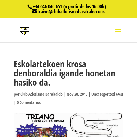
+34 646 040 651 (a partir de las 16:00h)
kaixo@clubatletismobarakaldo.eus
Eskolartekoen krosa
denboraldia igande honetan
hasiko da.
por
Club Atletismo Barakaldo
|
Nov 20, 2013
|
Uncategorized @eu
|
0 Comentarios