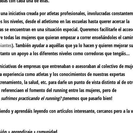
adas con cada una de ellas.
una iniciativa creada por
atletas
profesionales, involucradas constante
 los niveles, desde el atletismo en las escuelas hasta querer acercar la
cias se encuentran en una situación especial. Queremos
facilitarle
el acces
tre todas las mujeres que quieran empezar a correr enseñándoles el cami
piantes
). También ayudar a aquéllas que ya lo hacen y quieren mejorar s
r tanto un
apoyo
a los diferentes niveles como corredoras que tengáis…
niciativas de empresas que entrenaban o asesoraban al colectivo de muj
a experiencia como atletas
y los conocimientos de
nuestras expertas
renamiento, la salud, etc. para darle un punto de vista distinto al de ot
 referenciaen el fomento del running entre las mujeres
, pero de
 sufrimos practicando el running?
¡tenemos que pasarlo bien!
riendo y aprendáis leyendo con artículos interesante, cercanos pero a la 
rsión + aprendizaje + comunidad