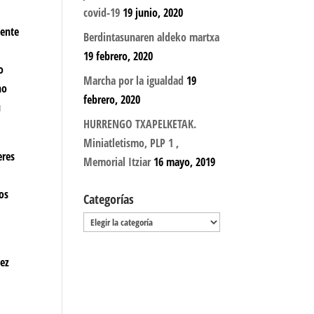
covid-19
19 junio, 2020
mente
Berdintasunaren aldeko martxa
19 febrero, 2020
o
Marcha por la igualdad
19
no
febrero, 2020
u
HURRENGO TXAPELKETAK.
Miniatletismo, PLP 1 ,
eres
Memorial Itziar
16 mayo, 2019
ros
Categorías
Categorías
vez