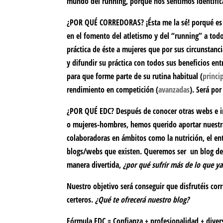
mundo del running, porque nos sentimos identific
¿POR QUÉ CORREDORAS? ¡Ésta me la sé!
porqué es 
en el fomento del atletismo y del “running” a todos
práctica de éste a mujeres que por sus circunstan
y
difundir
su práctica con todos sus beneficios en
para que forme parte de su rutina habitual (
princi
rendimiento en competición (
avanzadas
). Será po
¿POR QUÉ EDC?
Después de conocer otras webs e i
o mujeres-hombres, hemos querido aportar
nuestr
colaboradoras
en ámbitos como la nutrición, el ent
blogs/webs que existen. Queremos ser un
blog de
manera
divertida
,
¿por qué sufrir más de lo que ya
Nuestro objetivo será conseguir que disfrutéis cor
certeros.
¿Qué te ofrecerá nuestro blog?
Fórmula EDC = Confianza + profesionalidad + dive