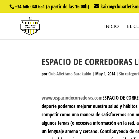
+34 646 040 651 (a partir de las 16:00h)
kaixo@clubatletism
INICIO
EL C
ESPACIO DE CORREDORAS L
por
Club Atletismo Barakaldo
|
May 1, 2014
|
Sin categor
www.espaciodecorredoras.com
ESPACIO DE CORR
deporte podemos mejorar nuestra salud y hábitos d
competir como una manera de satisfacernos con nu
algunos temas (o excesiva información en la red, a
un
lenguaje ameno
y
cercano
. Contribuyendo de es